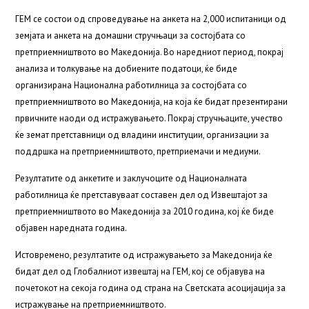
ГЕМ се состои од спроведување на анкета на 2,000 испитаници од
земјата и анкета на домашни стручњаци за состојбата со
претприемништвото во Македонија. Во наредниот период, покрај
анализа и толкување на добиените податоци, ќе биде
организирана Национална работилница за состојбата со
претприемништвото во Македонија, на која ќе бидат презентирани
првичните наоди од истражувањето. Покрај стручњаците, учество
ќе земат претставници од владини институции, организации за
поддршка на претприемништвото, претприемачи и медиуми.
Резултатите од анкетите и заклучоците од Националната
работилница ќе претставуваат составен дел од Извештајот за
претприемништвото во Македонија за 2010 година, кој ќе биде
објавен наредната година.
Истовремено, резултатите од истражувањето за Македонија ќе
бидат дел од Глобалниот извештај на ГЕМ, кој се објавува на
почетокот на секоја година од страна на Светската асоцијација за
истражување на претприемништвото.