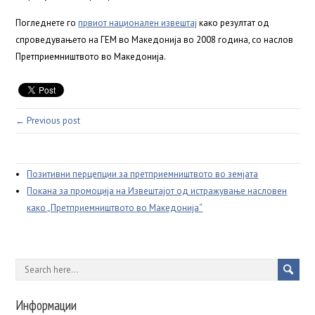
Погледнете го
првиот национален извештај
како резултат од
спроведувањето на ГЕМ во Македонија во 2008 година, со наслов
Претприемништвото во Македонија.
← Previous post
Позитивни перцепции за претприемништвото во земјата
Покана за промоција на Извештајот од истражување насловен
како „Претприемништвото во Македонија“
Информации