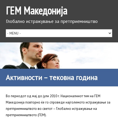
ГЕМ Македонија
Глобално истражување за претприемништво
Активности – тековна година
Во периодот од мај до јули 2010 г. Националниот тим на ГЕМ
Македонија повторно ќе го спроведе најголемото истражување за
претприемништвото во светот – Глобално истражување на
претприемништвото (ГЕМ).